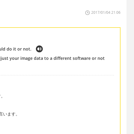
2017/01/04 21:06
ld do it or not.
just your image data to a different software or not
す。
と言います。