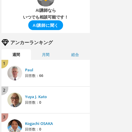
AI講師なら
いつでも相談可能です！
AI講師に聞く
アンカーランキング
週間
月間
総合
1
Paul
回答数：
66
2
Yuya J. Kato
回答数：
0
3
Kogachi OSAKA
回答数：
0