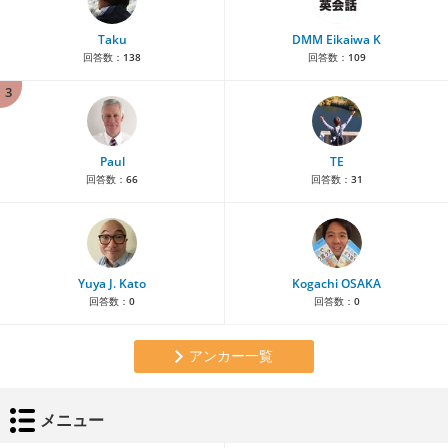
Taku
DMM Eikaiwa K
回答数：
138
回答数：
109
3
Paul
TE
回答数：
66
回答数：
31
Yuya J. Kato
Kogachi OSAKA
回答数：
0
回答数：
0
アンカー一覧
メニュー