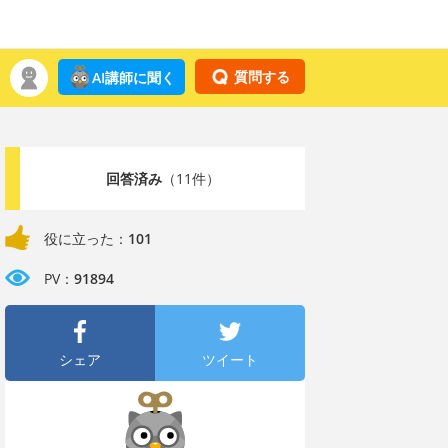
質問する
AI講師に聞く
回答済み
（11件）
役に立った：
101
PV：
91894
シェア
ツイート