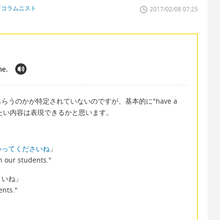
育コラムニスト
2017/02/08 07:25
me.
うのかが特定されていないのですが、基本的に"have a
言いたい内容は表現できるかと思います。
いってくださいね
」
h our students."
さいね」
ents."