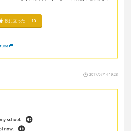
役に立った
10
tube
2017/07/14 19:28
 my school.
ol now.