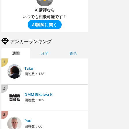
AI講師なら
いつでも相談可能です！
AI講師に聞く
アンカーランキング
週間
月間
総合
1
Taku
回答数：
138
2
DMM Eikaiwa K
回答数：
109
3
Paul
回答数：
66