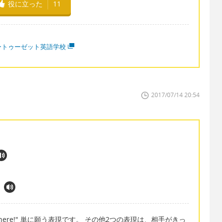
役に立った
11
ートゥーゼット英語学校
2017/07/14 20:54
 time here!" 単に願う表現です。 その他2つの表現は、相手がきっ