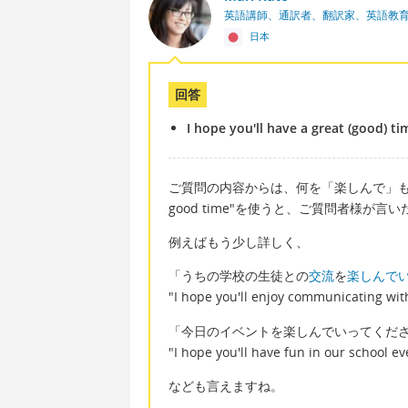
英語講師、通訳者、翻訳家、英語教
日本
回答
I hope you'll have a great (good) ti
ご質問の内容からは、何を「楽しんで」もら
good time"を使うと、ご質問者様が
例えばもう少し詳しく、
「うちの学校の生徒との
交流
を
楽しんで
"I hope you'll enjoy communicating wit
「今日のイベントを楽しんでいってくだ
"I hope you'll have fun in our school ev
なども言えますね。