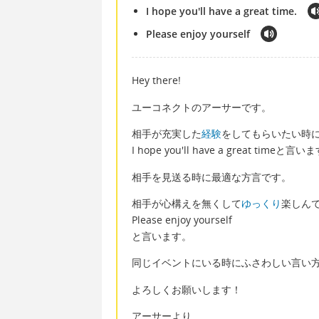
I hope you'll have a great time.
Please enjoy yourself
Hey there!
ユーコネクトのアーサーです。
相手が充実した
経験
をしてもらいたい時
I hope you'll have a great timeと言い
相手を見送る時に最適な方言です。
相手が心構えを無くして
ゆっくり
楽しん
Please enjoy yourself
と言います。
同じイベントにいる時にふさわしい言い
よろしくお願いします！
アーサーより