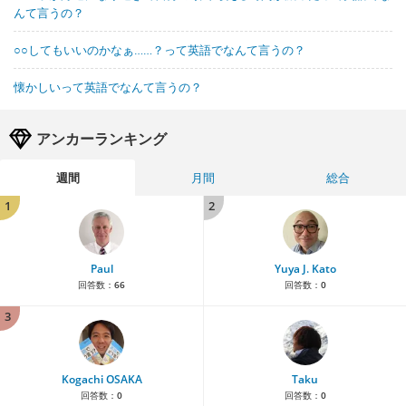
んて言うの？
○○してもいいのかなぁ……？って英語でなんて言うの？
懐かしいって英語でなんて言うの？
アンカーランキング
週間
月間
総合
1
2
Paul
Yuya J. Kato
回答数：
66
回答数：
0
3
Kogachi OSAKA
Taku
回答数：
0
回答数：
0