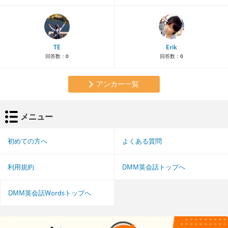
TE
Erik
回答数：
0
回答数：
0
アンカー一覧
メニュー
初めての方へ
よくある質問
利用規約
DMM英会話トップへ
DMM英会話Wordsトップへ