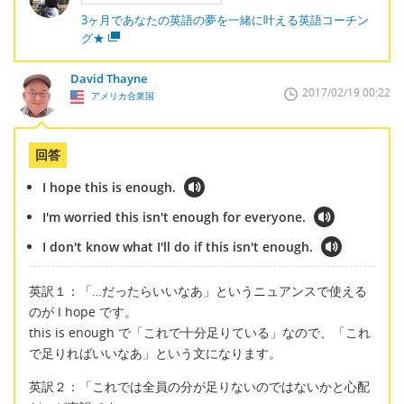
3ヶ月であなたの英語の夢を一緒に叶える英語コーチン
グ★
David Thayne
2017/02/19 00:22
アメリカ合衆国
回答
I hope this is enough.
I'm worried this isn't enough for everyone.
I don't know what I'll do if this isn't enough.
英訳１：「…だったらいいなあ」というニュアンスで使える
のが I hope です。
this is enough で「これで十分足りている」なので、「これ
で足りればいいなあ」という文になります。
英訳２：「これでは全員の分が足りないのではないかと心配