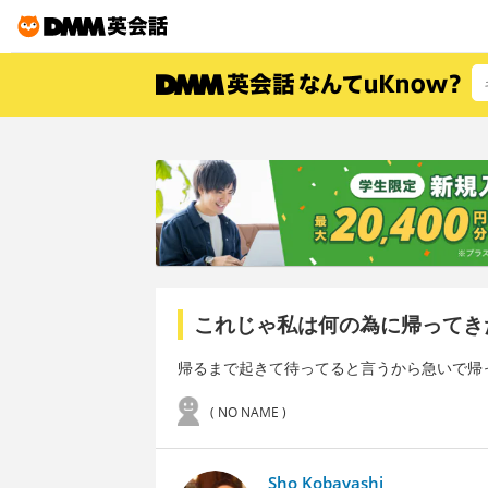
これじゃ私は何の為に帰ってき
帰るまで起きて待ってると言うから急いで帰
( NO NAME )
Sho Kobayashi