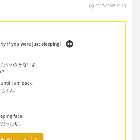
2017/03/05 19:13
ly if you were just sleeping?
きたかわからないよ。
の？
until I am back.
たじゃん。
eeping face.
ーだったぜ。
役に立った
5