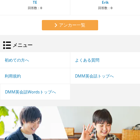
TE
Erik
回答数：
0
回答数：
0
アンカー一覧
メニュー
初めての方へ
よくある質問
利用規約
DMM英会話トップへ
DMM英会話Wordsトップへ