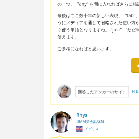
の一つ。〝any” を間に入れればさらに
最後はここ数十年の新しい表現、〝fab”、
うにメディアを通して省略された使い方
ぐ使う単語となりますね。 ”just” （
使えます。
ご参考になればと思います。
回答したアンカーのサイト
H.K.
Rhys
DMM英会話講師
イギリス