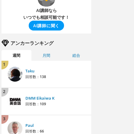
AI講師なら
いつでも相談可能です！
AI講師に聞く
アンカーランキング
週間
月間
総合
1
Taku
回答数：
138
2
DMM Eikaiwa K
回答数：
109
3
Paul
回答数：
66