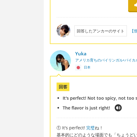
回答したアンカーのサイト
【
Yuka
アメリカ育ちのバイリンガル•バイカ
日本
回答
It's perfect! Not too spicy, not too 
The flavor is just right!
① It's perfect!
完璧
ね！
基本的にどのような場面でも「ちょうど