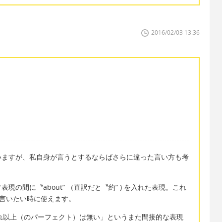
2016/02/03 13:36
いますが、私自身が言うとするならばさらに違った言い方も考
の間に〝about” （直訳だと〝約” ) を入れた表現。これ
と言いたい時に使えます。
” は、「これ以上（のパーフェクト）は無い」というまた間接的な表現