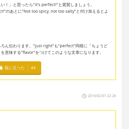
と思ったら"it's perfect!"と賞賛しましょう。
のあとに"Not too spicy, not too salty"と付け加えるとよ
ります。"just right"も"perfect"同様に「ちょうど
意味する"flavor"をつけてこのような文章になります。
役に立った
44
2016/02/01 22:26