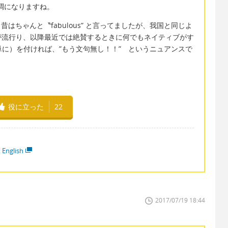
強調になりますね。
昔はちゃんと〝fabulous” と言ってましたが、我国と同じよ
が流行り、以降最近では絶賛するときに何でもネイティブがす
ただ単に）を付ければ、”もう文句無し！！” というニュアンスで
役に立った
22
 English
2017/07/19 18:44