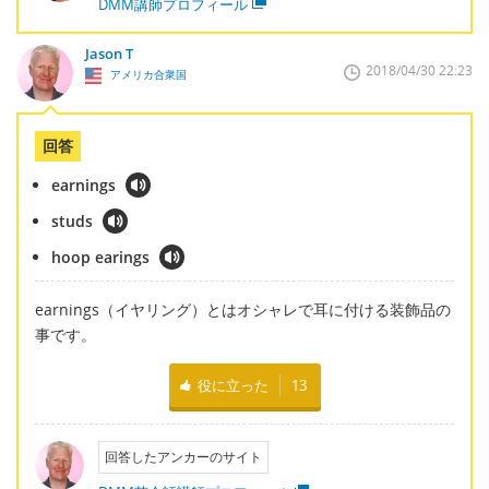
DMM講師プロフィール
Jason T
2018/04/30 22:23
アメリカ合衆国
回答
earnings
studs
hoop earings
earnings（イヤリング）とはオシャレで耳に付ける装飾品の
事です。
役に立った
13
回答したアンカーのサイト