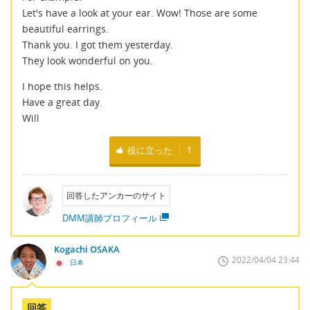
Let's have a look at your ear. Wow! Those are some
beautiful earrings.
Thank you. I got them yesterday.
They look wonderful on you.
I hope this helps.
Have a great day.
Will
役に立った
1
回答したアンカーのサイト
DMM講師プロフィール
Kogachi OSAKA
2022/04/04 23:44
日本
回答