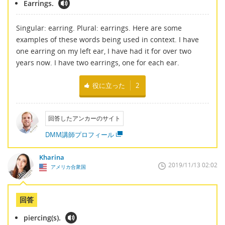
Earrings.
Singular: earring. Plural: earrings. Here are some
examples of these words being used in context. I have
one earring on my left ear, I have had it for over two
years now. I have two earrings, one for each ear.
役に立った
2
回答したアンカーのサイト
DMM講師プロフィール
Kharina
2019/11/13 02:02
アメリカ合衆国
回答
piercing(s).