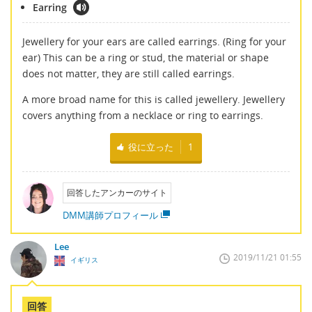
Earring
Jewellery for your ears are called earrings. (Ring for your
ear) This can be a ring or stud, the material or shape
does not matter, they are still called earrings.
A more broad name for this is called jewellery. Jewellery
covers anything from a necklace or ring to earrings.
役に立った
1
回答したアンカーのサイト
DMM講師プロフィール
Lee
2019/11/21 01:55
イギリス
回答