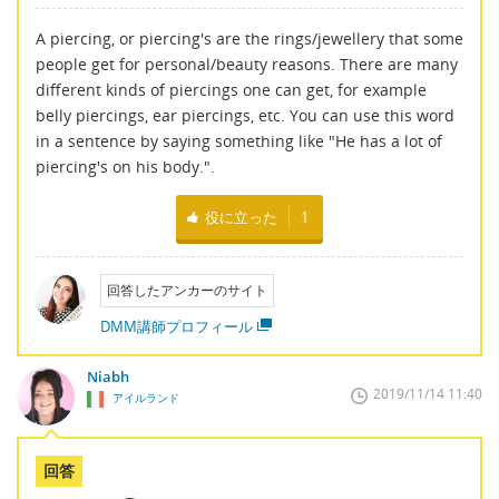
A piercing, or piercing's are the rings/jewellery that some
people get for personal/beauty reasons. There are many
different kinds of piercings one can get, for example
belly piercings, ear piercings, etc. You can use this word
in a sentence by saying something like "He has a lot of
piercing's on his body.".
役に立った
1
回答したアンカーのサイト
DMM講師プロフィール
Niabh
2019/11/14 11:40
アイルランド
回答