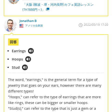
「大阪 (難波・堺・河内長野)カフェ英語レッスン
(1h1666円～)」
Jonathan B
2022/05/19 17:20
アメリカ合衆国
回答
Earrings
Hoops
Stud
The word, "earrings," is the general term for a type of
jewelry that goes on your ears, however there are many
different types!
"Hoops," can refer to the type of earrings that are more
like rings, these can be bigger or smaller hoops.
"Stud(s)," can refer to the type that is just a gem or a