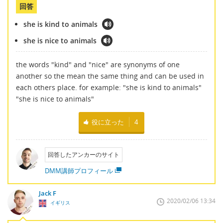
回答
she is kind to animals
she is nice to animals
the words "kind" and "nice" are synonyms of one
another so the mean the same thing and can be used in
each others place. for example: "she is kind to animals"
"she is nice to animals"
役に立った
4
回答したアンカーのサイト
DMM講師プロフィール
Jack F
2020/02/06 13:34
イギリス