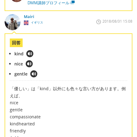
DMM講師プロフィール
Mairi
2018/08/31 15:08
イギリス
回答
kind
nice
gentle
「優しい」は「kind」以外にも色々な言い方があります。例
えば、
nice
gentle
compassionate
kindhearted
friendly