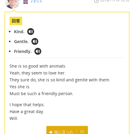
2019/11/19 18:52
イギリス
回答
Kind.
Gentle.
Friendly.
She is so good with animals.
Yeah, they seem to love her.
They sure do, she is so kind and gentle with them.
Yes she is.
Must be such a friendly person.
I hope that helps.
Have a great day.
Will.
役に立った
11