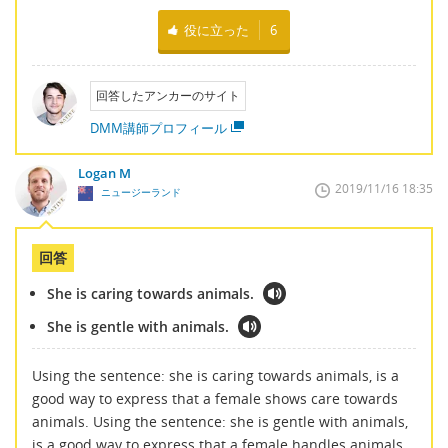
役に立った
6
回答したアンカーのサイト
DMM講師プロフィール
Logan M
2019/11/16 18:35
ニュージーランド
回答
She is caring towards animals.
She is gentle with animals.
Using the sentence: she is caring towards animals, is a
good way to express that a female shows care towards
animals. Using the sentence: she is gentle with animals,
is a good way to express that a female handles animals