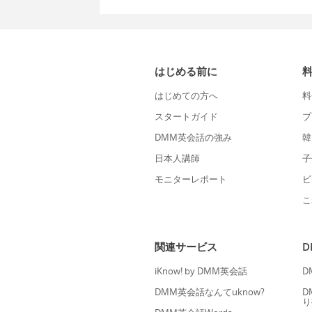
はじめる前に
はじめての方へ
料
スタートガイド
プ
DMM英会話の強み
韓
日本人講師
子
モニターレポート
ビ
こ
関連サービス
iKnow! by DMM英会話
D
DMM英会話なんてuknow?
D
り