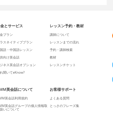
料金とサービス
レッスン予約・教材
金プラン
講師について
ラスネイティブプラン
レッスンまでの流れ
国語・中国語レッスン
予約・講師検索
供向け英会話
教材
ジネス英会話オプション
レッスンチケット
れ聞いてeKnow?
DMM英会話について
お客様サポート
MM英会話利用規約
よくある質問
MM英会話グループの個人情報取
とっさのフレーズ集
扱いについて