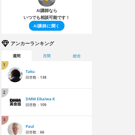
AI講師なら
いつでも相談可能です！
AI講師に聞く
アンカーランキング
週間
月間
総合
1
Taku
回答数：
138
2
DMM Eikaiwa K
回答数：
109
3
Paul
回答数：
66