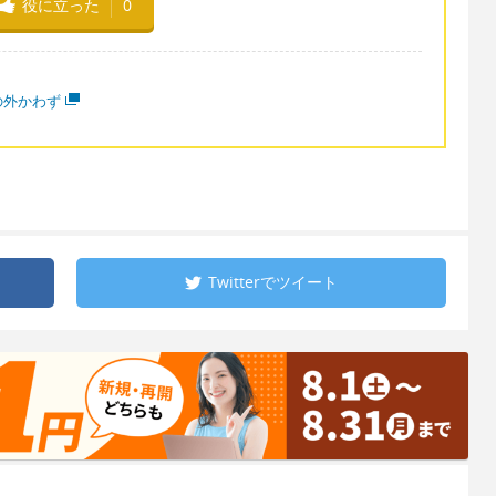
役に立った
0
の外かわず
Twitterで
ツイート