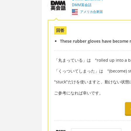
DMM英会話
アメリカ合衆国
回答
These rubber gloves have become ro
「丸まっている」は "rolled up into a 
「くっついてしまった」は "(become) stuc
"stuck"だけを使いますと、動けない
ご参考になれば幸いです。