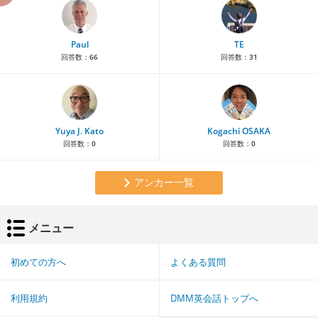
Paul
TE
回答数：
66
回答数：
31
Yuya J. Kato
Kogachi OSAKA
回答数：
0
回答数：
0
アンカー一覧
メニュー
初めての方へ
よくある質問
利用規約
DMM英会話トップへ