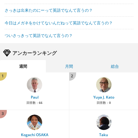
さっきは出来たのにーって英語でなんて言うの？
今日はメガネをかけてないんだねって英語でなんて言うの？
ついさっきって英語でなんて言うの？
アンカーランキング
週間
月間
総合
1
2
Paul
Yuya J. Kato
回答数：
66
回答数：
0
3
Kogachi OSAKA
Taku