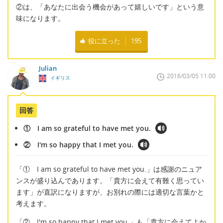
②は、「あなたに出会う機会があって嬉しいです」という意
味になります。
役に立った
195
Julian
2016/03/05 11:00
イギリス
回答
① I am so grateful to have met you.
② I'm so happy that I met you.
「① I am so grateful to have met you.」は感謝のニュア
ンスが盛り込んであります。「貴方に会えて有難く思ってい
ます」が直訳になりますが、お別れの際には適切な言葉かと
考えます。
「② I'm so happy that I met you.」も「貴方に会えてよか