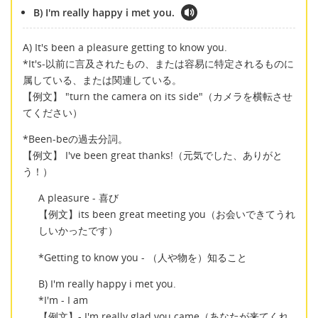
B) I'm really happy i met you.
A) It's been a pleasure getting to know you.
*It's-以前に言及されたもの、または容易に特定されるものに
属している、または関連している。
【例文】 "turn the camera on its side"（カメラを横転させ
てください）
*Been-beの過去分詞。
【例文】 I've been great thanks!（元気でした、ありがと
う！）
A pleasure - 喜び
【例文】its been great meeting you（お会いできてうれ
しいかったです）
*Getting to know you - （人や物を）知ること
B) I'm really happy i met you.
*I'm - I am
【例文】- I'm really glad you came（あなたが来てくれ