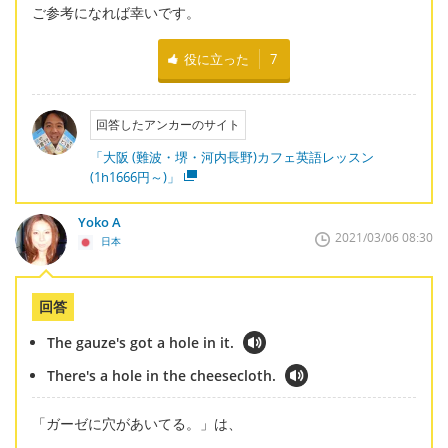
ご参考になれば幸いです。
役に立った
7
回答したアンカーのサイト
「大阪 (難波・堺・河内長野)カフェ英語レッスン
(1h1666円～)」
Yoko A
2021/03/06 08:30
日本
回答
The gauze's got a hole in it.
There's a hole in the cheesecloth.
「ガーゼに穴があいてる。」は、