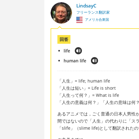
LindsayC
フリーランス翻訳家
アメリカ合衆国
回答
life
human life
「人生」= life; human life
「人生は短い」= Life is short
「人生って何？」= What is life
「人生の意義は何？」「人生の意味は何？」「生きる意
あるアニメでは，ごく普通の日本人男性
間ではないので「人生」の代わりに「ス
「slife」（slime life)として翻訳され