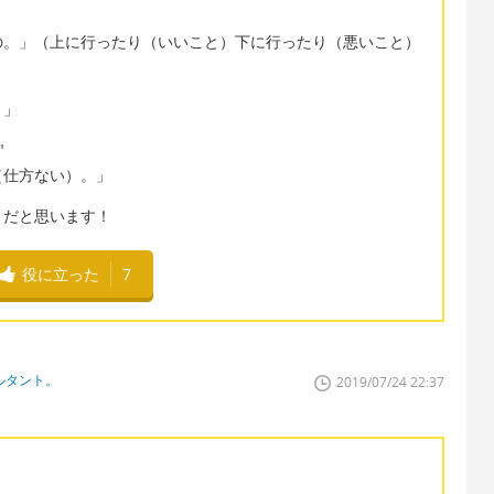
の。」（上に行ったり（いいこと）下に行ったり（悪いこと）
。」
"
（仕方ない）。」
きだと思います！
役に立った
7
ルタント。
2019/07/24 22:37