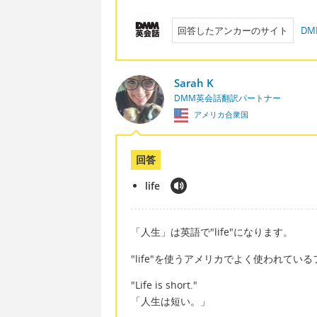
回答したアンカーのサイト
D
Sarah K
DMM英会話翻訳パートナー
アメリカ合衆国
回答
life
「人生」は英語で"life"になります。
"life"を使うアメリカでよく使われてい
"Life is short."
「人生は短い。」