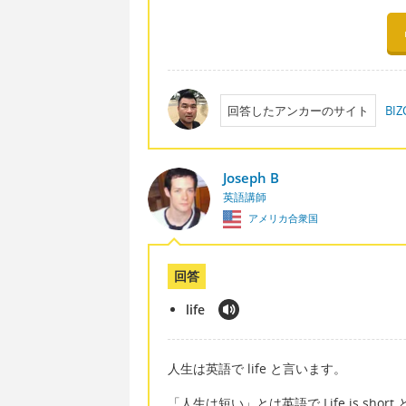
回答したアンカーのサイト
BI
Joseph B
英語講師
アメリカ合衆国
回答
life
人生は英語で life と言います。
「人生は短い」とは英語で Life is shor