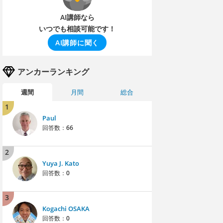
AI講師なら
いつでも相談可能です！
AI講師に聞く
アンカーランキング
週間
月間
総合
1
Paul
回答数：
66
2
Yuya J. Kato
回答数：
0
3
Kogachi OSAKA
回答数：
0