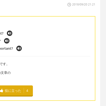
2018/09/20 21:21
t?
?
portant?
味です。
の文章の
。
役に立った
4