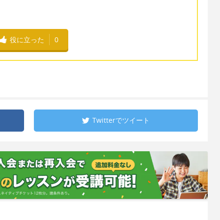
役に立った
0
Twitterで
ツイート