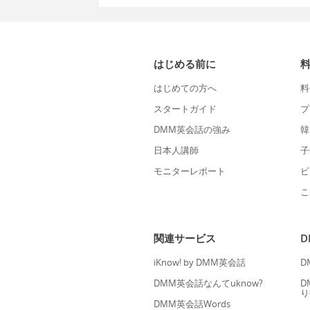
はじめる前に
はじめての方へ
料
スタートガイド
プ
DMM英会話の強み
韓
日本人講師
子
モニターレポート
ビ
こ
関連サービス
iKnow! by DMM英会話
D
DMM英会話なんてuknow?
D
り
DMM英会話Words