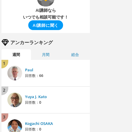
AI講師なら
いつでも相談可能です！
AI講師に聞く
アンカーランキング
週間
月間
総合
1
Paul
回答数：
66
2
Yuya J. Kato
回答数：
0
3
Kogachi OSAKA
回答数：
0