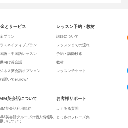
料金とサービス
レッスン予約・教材
金プラン
講師について
ラスネイティブプラン
レッスンまでの流れ
国語・中国語レッスン
予約・講師検索
供向け英会話
教材
ジネス英会話オプション
レッスンチケット
れ聞いてeKnow?
DMM英会話について
お客様サポート
MM英会話利用規約
よくある質問
MM英会話グループの個人情報取
とっさのフレーズ集
扱いについて