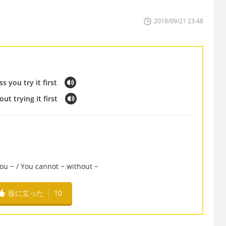
2018/09/21 23:48
 you try it first
t trying it first
 ~ / You cannot ~ without ~
役に立った
10