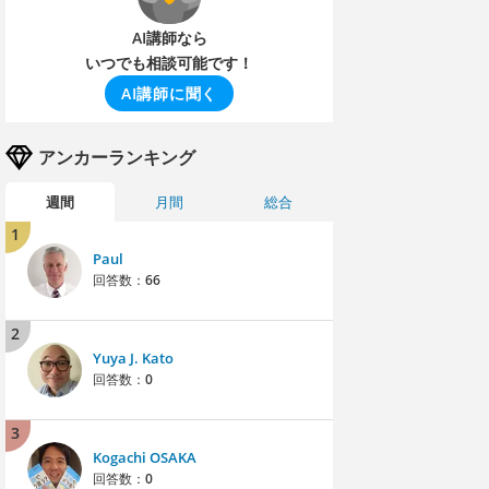
AI講師なら
いつでも相談可能です！
AI講師に聞く
アンカーランキング
週間
月間
総合
1
Paul
回答数：
66
2
Yuya J. Kato
回答数：
0
3
Kogachi OSAKA
回答数：
0