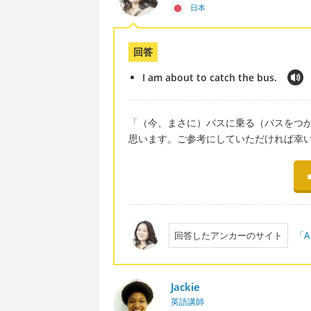
日本
回答
I am about to catch the bus.
「（今、まさに）バスに乗る（バスをつ
思います。ご参考にしていただければ幸
回答したアンカーのサイト
「A
Jackie
英語講師