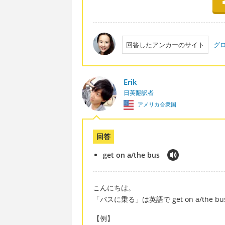
回答したアンカーのサイト
グ
Erik
日英翻訳者
アメリカ合衆国
回答
get on a/the bus
こんにちは。
「バスに乗る」は英語で get on a/the 
【例】