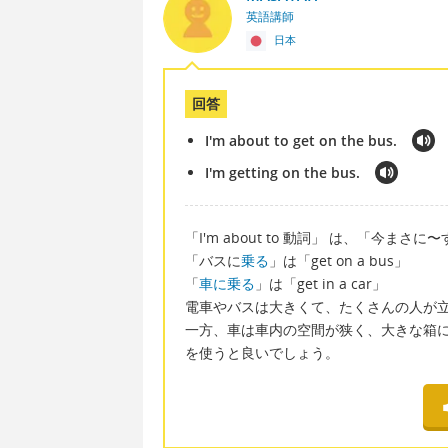
英語講師
日本
回答
I'm about to get on the bus.
I'm getting on the bus.
「I'm about to 動詞」 は、「今まさ
「バスに
乗る
」は「get on a bus」
「
車に乗る
」は「get in a car」
電車やバスは大きくて、たくさんの人が立
一方、車は車内の空間が狭く、大きな箱に
を使うと良いでしょう。