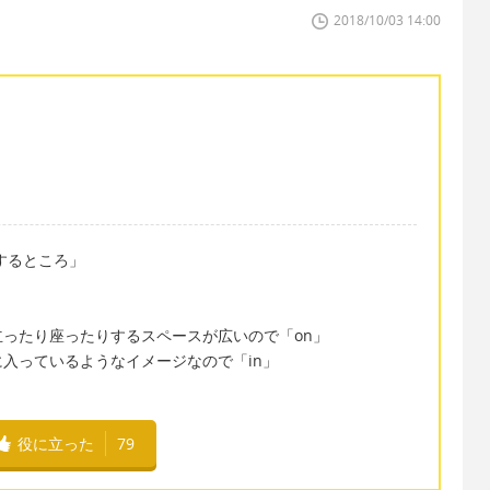
2018/10/03 14:00
に〜するところ」
ったり座ったりするスペースが広いので「on」
入っているようなイメージなので「in」
役に立った
79