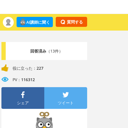
質問する
AI講師に聞く
回答済み
（13件）
役に立った：
227
PV：
116312
シェア
ツイート