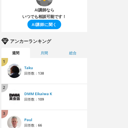
AI講師なら
いつでも相談可能です！
AI講師に聞く
アンカーランキング
週間
月間
総合
1
Taku
回答数：
138
2
DMM Eikaiwa K
回答数：
109
3
Paul
回答数：
66