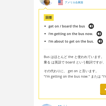
アメリカ合衆国
回答
get on / board the bus
I'm getting on the bus now.
I'm about to get on the bus.
Bus はほとんど the と使われています。
乗る は英語で board という動詞ですが
その代わりに、 get on と言います。
"I'm getting on the bus now." また