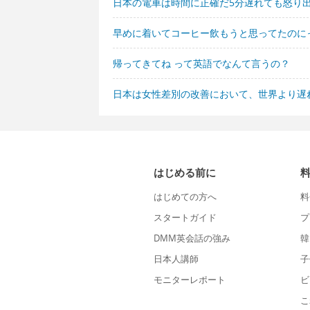
日本の電車は時間に正確だ5分遅れても怒り
早めに着いてコーヒー飲もうと思ってたのに
帰ってきてね って英語でなんて言うの？
日本は女性差別の改善において、世界より遅
はじめる前に
はじめての方へ
料
スタートガイド
プ
DMM英会話の強み
韓
日本人講師
子
モニターレポート
ビ
こ