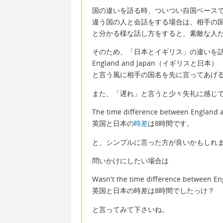
国の違いを語る時、ついつい自国ベース
違う国の人と会話をする場合は、相手の
と分かる様な話し方をすると、素敵な人
そのため、「日本とイギリス」の違いを
England and Japan（イギリスと日本）
と言う風に相手の国名を先に言ってあげ
また、「遅れ」と言うと少々失礼に感じ
The time difference between England a
英国と日本の
時差
は8時間です。
と、シンプルに言った方が良いかもしれ
問いかけにしたい場合は
Wasn't the time difference between En
英国と日本の時差は8時間でしたっけ？
と言ってみて下さいね。