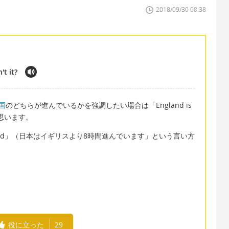
2018/09/30 08:38
't it?
国
のどちらが進んでいるかを強調したい場合は「England is
いと思います。
 of England」（日本はイギリスより8時間進んでいます」という言い方
役に立った
29