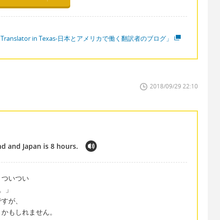
 Translator in Texas-日本とアメリカで働く翻訳者のブログ」
2018/09/29 22:10
d and Japan is 8 hours.
、ついつい
。」
ですが、
うかもしれません。