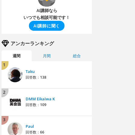
AI講師なら
いつでも相談可能です！
AI講師に聞く
アンカーランキング
週間
月間
総合
1
Taku
回答数：
138
2
DMM Eikaiwa K
回答数：
109
3
Paul
回答数：
66