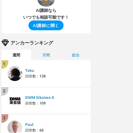
AI講師なら
いつでも相談可能です！
AI講師に聞く
アンカーランキング
週間
月間
総合
1
Taku
回答数：
138
2
DMM Eikaiwa K
回答数：
109
3
Paul
回答数：
66