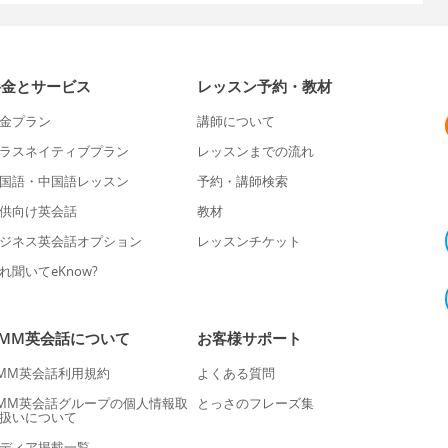
料金とサービス
レッスン予約・教材
金プラン
講師について
ラスネイティブプラン
レッスンまでの流れ
国語・中国語レッスン
予約・講師検索
供向け英会話
教材
ジネス英会話オプション
レッスンチケット
れ聞いてeKnow?
DMM英会話について
お客様サポート
MM英会話利用規約
よくある質問
MM英会話グループの個人情報取
とっさのフレーズ集
扱いについて
ディア掲載一覧