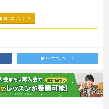
役に立った
16
Twitterで
ツイート