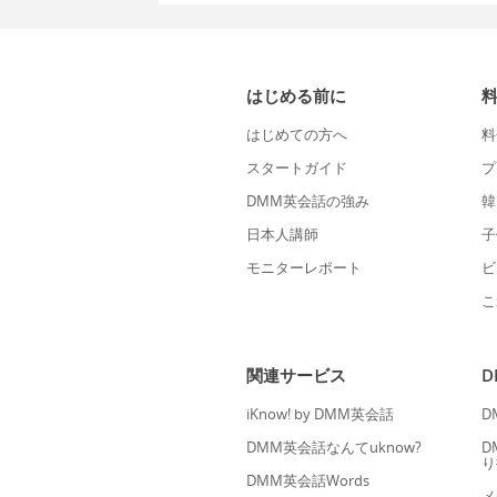
はじめる前に
はじめての方へ
料
スタートガイド
プ
DMM英会話の強み
韓
日本人講師
子
モニターレポート
ビ
こ
関連サービス
iKnow! by DMM英会話
D
DMM英会話なんてuknow?
D
り
DMM英会話Words
メ