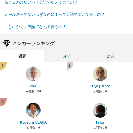
勝てるわけないって英語でなんて言うの？
メール送ってないはずなのに！って英語でなんて言うの？
「とにかく」英語でなんて言うの？
アンカーランキング
週間
月間
総合
1
2
Paul
Yuya J. Kato
回答数：
66
回答数：
0
3
Kogachi OSAKA
Taku
回答数：
0
回答数：
0