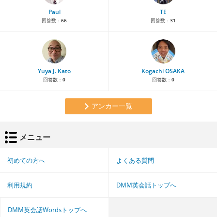
Paul
TE
回答数：
66
回答数：
31
Yuya J. Kato
Kogachi OSAKA
回答数：
0
回答数：
0
アンカー一覧
メニュー
初めての方へ
よくある質問
利用規約
DMM英会話トップへ
DMM英会話Wordsトップへ