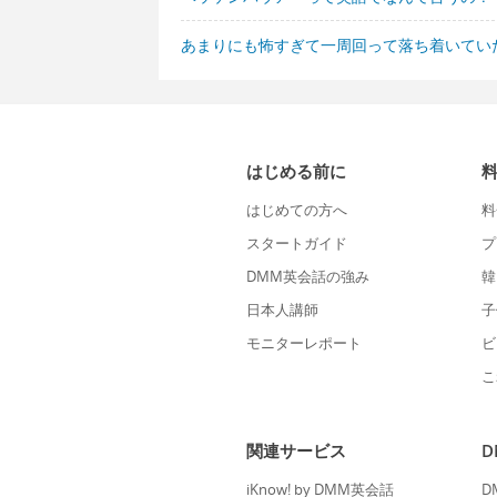
あまりにも怖すぎて一周回って落ち着いてい
はじめる前に
はじめての方へ
料
スタートガイド
プ
DMM英会話の強み
韓
日本人講師
子
モニターレポート
ビ
こ
関連サービス
iKnow! by DMM英会話
D