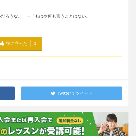
いだろうな。」＝「もはや何も言うことはない。」
役に立った
0
Twitterで
ツイート