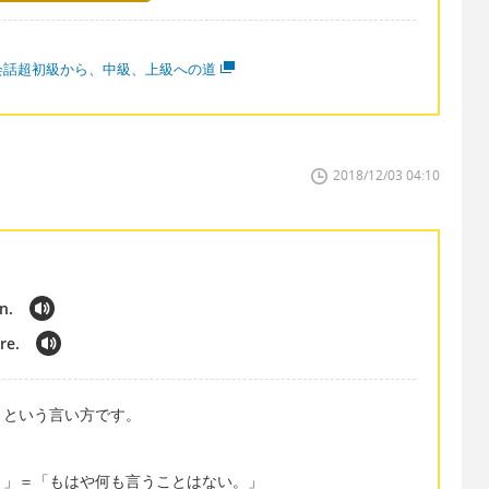
会話超初級から、中級、上級への道
2018/12/03 04:10
n.
re.
」という言い方です。
。」＝「もはや何も言うことはない。」