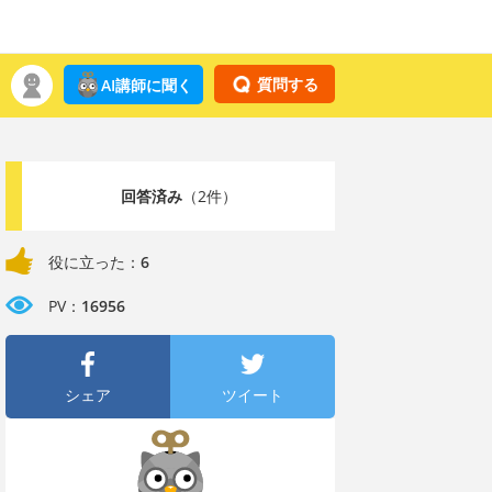
質問する
AI講師に聞く
回答済み
（2件）
役に立った：
6
PV：
16956
シェア
ツイート