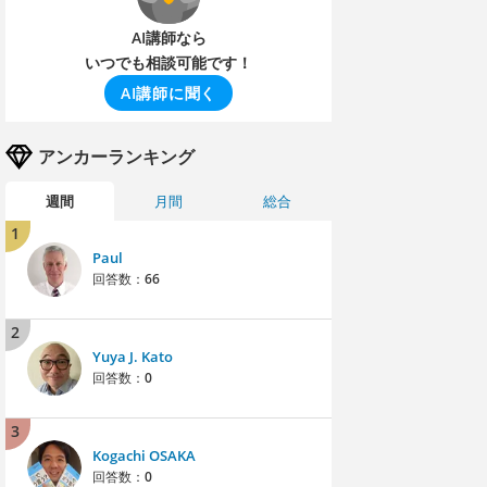
AI講師なら
いつでも相談可能です！
AI講師に聞く
アンカーランキング
週間
月間
総合
1
Paul
回答数：
66
2
Yuya J. Kato
回答数：
0
3
Kogachi OSAKA
回答数：
0