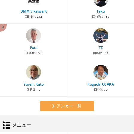
DMM Eikaiwa K
Taku
回答数：
242
回答数：
187
3
Paul
TE
回答数：
66
回答数：
31
Yuya J. Kato
Kogachi OSAKA
回答数：
0
回答数：
0
アンカー一覧
メニュー