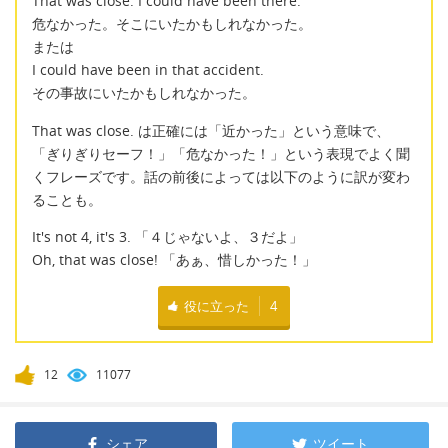
That was close. I could have been there.
危なかった。そこにいたかもしれなかった。
または
I could have been in that accident.
その事故にいたかもしれなかった。
That was close. は正確には「近かった」という意味で、
「ぎりぎりセーフ！」「危なかった！」という表現でよく聞
くフレーズです。話の前後によっては以下のように訳が変わ
ることも。
It's not 4, it's 3. 「４じゃないよ、３だよ」
Oh, that was close! 「あぁ、惜しかった！」
役に立った
4
12
11077
シェア
ツイート