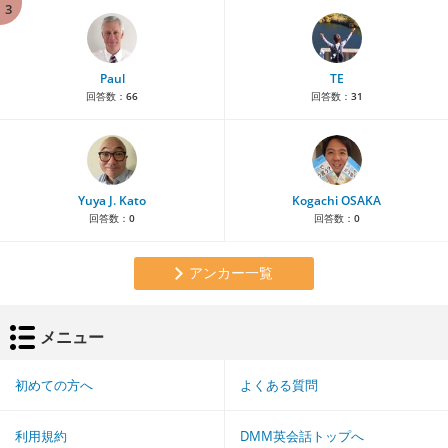
3
Paul
TE
回答数：
66
回答数：
31
Yuya J. Kato
Kogachi OSAKA
回答数：
0
回答数：
0
アンカー一覧
メニュー
初めての方へ
よくある質問
利用規約
DMM英会話トップへ