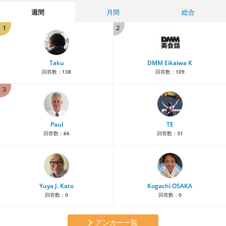
週間
月間
総合
1
2
Taku
DMM Eikaiwa K
回答数：
138
回答数：
109
3
Paul
TE
回答数：
66
回答数：
31
Yuya J. Kato
Kogachi OSAKA
回答数：
0
回答数：
0
アンカー一覧