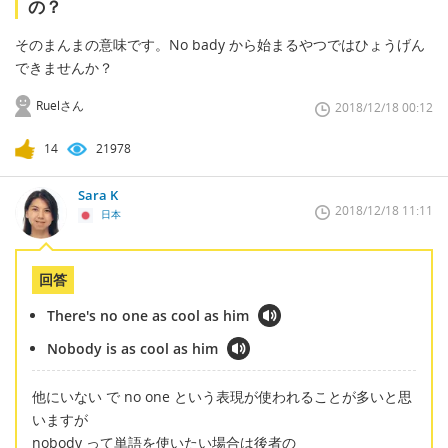
の？
そのまんまの意味です。No bady から始まるやつではひょうげん
できませんか？
Ruelさん
2018/12/18 00:12
14
21978
Sara K
2018/12/18 11:11
日本
回答
There's no one as cool as him
Nobody is as cool as him
他にいない で no one という表現が使われることが多いと思
いますが
nobody って単語を使いたい場合は後者の