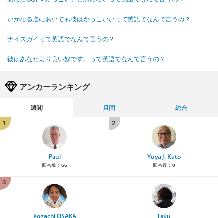
いかなる点においても彼はかっこいいって英語でなんて言うの？
ナイスガイって英語でなんて言うの？
彼はあなたより良い奴です。って英語でなんて言うの？
アンカーランキング
週間
月間
総合
1
2
Paul
Yuya J. Kato
回答数：
66
回答数：
0
3
Kogachi OSAKA
Taku