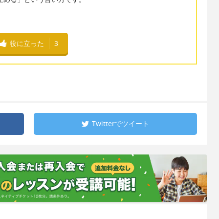
役に立った
3
Twitterで
ツイート