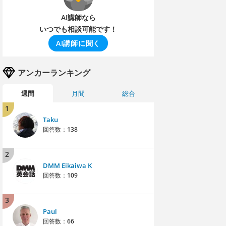
AI講師なら
いつでも相談可能です！
AI講師に聞く
アンカーランキング
週間
月間
総合
1
Taku
回答数：
138
2
DMM Eikaiwa K
回答数：
109
3
Paul
回答数：
66