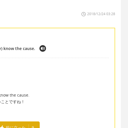
2018/12/24 03:28
ly) know the cause.
 know the cause.
いことですね！
役に立った
9