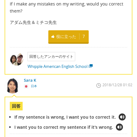
If I make any mistakes on my writing, would you correct
them?
アダム先生＆ミチコ先生
役に立った
7
回答したアンカーのサイト
Whipple American English School
Sara K
2018/12/28 01:02
日本
回答
If my sentence is wrong, I want you to correct it.
I want you to correct my sentence if it's wrong.