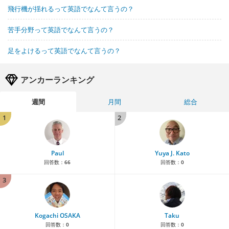
飛行機が揺れるって英語でなんて言うの？
苦手分野って英語でなんて言うの？
足をよけるって英語でなんて言うの？
アンカーランキング
週間
月間
総合
1
2
Paul
Yuya J. Kato
回答数：
66
回答数：
0
3
Kogachi OSAKA
Taku
回答数：
0
回答数：
0