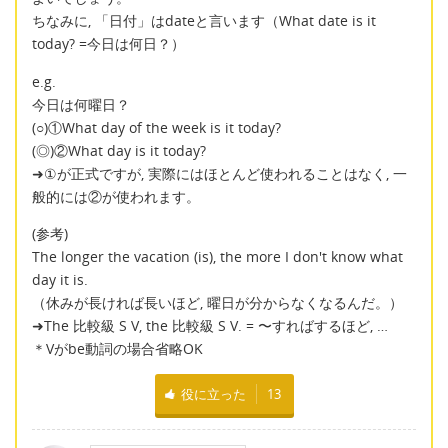
ちなみに, 「日付」はdateと言います（What date is it
today? =今日は何日？）
e.g.
今日は何曜日？
(○)①What day of the week is it today?
(◎)②What day is it today?
➜①が正式ですが, 実際にはほとんど使われることはなく, 一
般的には②が使われます。
(参考)
The longer the vacation (is), the more I don't know what
day it is.
（休みが長ければ長いほど, 曜日が分からなくなるんだ。）
➜The 比較級 S V, the 比較級 S V. = 〜すればするほど, …
＊Vがbe動詞の場合省略OK
役に立った
13