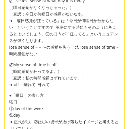
② I've lost sense of what day it is today.
（曜日感覚がなくなっちゃった。）
（直訳：今日が何曜日か感覚がないなあ。）
➜「曜日感覚が狂っている」は「今日が何曜日か分からな
い」ということですので, 英語にする時にもそのように考え
るとよいでしょう。②のほうが「狂ってる」というニュアン
スが強くなります。
lose sense of ~ = 〜の感覚を失う cf. lose sense of time =
時間感覚がない
③My sense of time is off.
（時間感覚が狂ってるよ。）
（直訳：私の時間感覚はずれています。）
➜ off = 離れて, 外れて
●「曜日」の表し方
曜日
①day of the week
②day
➜ 正式が①。②は①の後半が抜け落ちたイメージと考えると
よいでしょう。