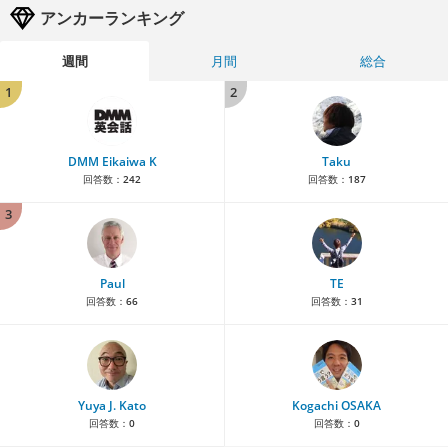
アンカーランキング
週間
月間
総合
1
2
DMM Eikaiwa K
Taku
回答数：
242
回答数：
187
3
Paul
TE
回答数：
66
回答数：
31
Yuya J. Kato
Kogachi OSAKA
回答数：
0
回答数：
0