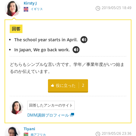
Kirsty J
2019/05/25 18:49
イギリス
回答
The school year starts in April.
In Japan, We go back work.
どちらもシンプルな言い方です。学年／事業年度がいつ始ま
るのか伝えています。
役に立った
2
回答したアンカーのサイト
DMM講師プロフィール
Tiyani
2019/05/26 23:36
南アフリカ