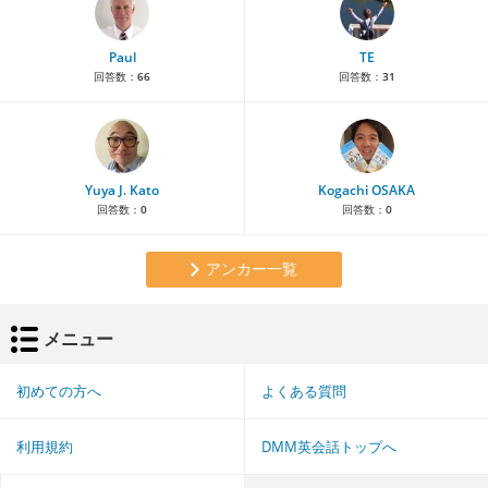
Paul
TE
回答数：
66
回答数：
31
Yuya J. Kato
Kogachi OSAKA
回答数：
0
回答数：
0
アンカー一覧
メニュー
初めての方へ
よくある質問
利用規約
DMM英会話トップへ