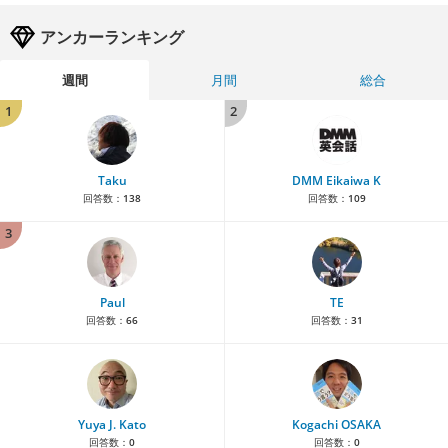
アンカーランキング
週間
月間
総合
1
2
Taku
DMM Eikaiwa K
回答数：
138
回答数：
109
3
Paul
TE
回答数：
66
回答数：
31
Yuya J. Kato
Kogachi OSAKA
回答数：
0
回答数：
0