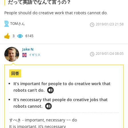
だって英語でなんて言うの？
People should do creative work that robots cannot do.
TOMさん
2019/01/23 21:58
3
6145
Jake N
2019/01/24 08:05
イギリス
回答
It’s important for people to do creative work that
robots can’t do.
It’s neccessary that people do creative jobs that
robots cannot.
すべき - important, necessary ~~ do
It is important, it’s neccessary