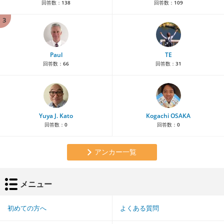
回答数：
138
回答数：
109
3
Paul
TE
回答数：
66
回答数：
31
Yuya J. Kato
Kogachi OSAKA
回答数：
0
回答数：
0
アンカー一覧
メニュー
初めての方へ
よくある質問