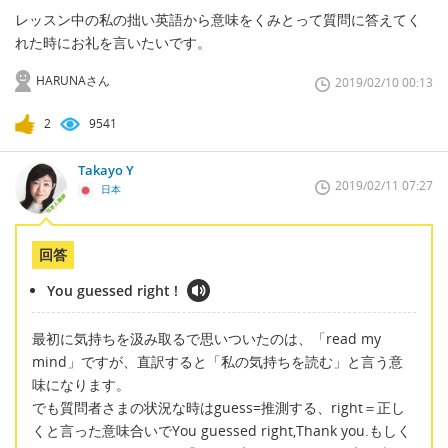
レッスン中の私の拙い英語から意味をくみとって質問に答えてく
れた時にお礼を言いたいです。
HARUNAさん
2019/02/10 00:13
2
9541
Takayo Y
2019/02/11 07:27
日本
回答
You guessed right !
最初に気持ちを汲み取るで思いついたのは、「read my
mind」ですが、直訳すると「私の気持ちを読む」と言う意
味になります。
でも質問者さまの状況な時はguess=推測する、right＝正し
くと言った意味合いでYou guessed right,Thank you.もしく