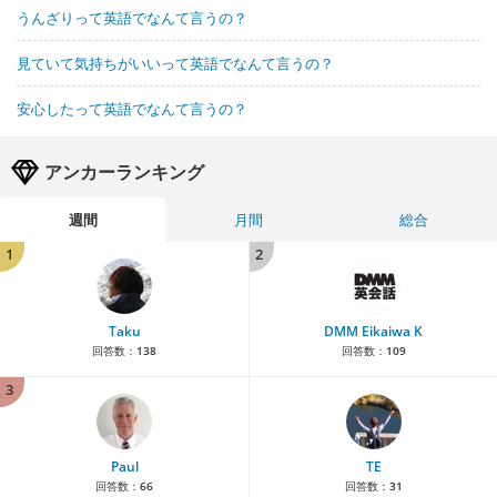
うんざりって英語でなんて言うの？
見ていて気持ちがいいって英語でなんて言うの？
安心したって英語でなんて言うの？
アンカーランキング
週間
月間
総合
1
2
Taku
DMM Eikaiwa K
回答数：
138
回答数：
109
3
Paul
TE
回答数：
66
回答数：
31