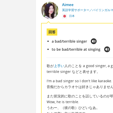
Aimee
英語学習サポーター／バイリンガル
日本
回答
a bad/terrible singer
to be bad/terrible at singing
歌が
上手い
人のことを a good singer, a
terrible singer などと表せます。
I'm a bad singer so I don't like karaoke.
音痴だからカラオケは好きじゃありませ
また状況的に歌のことを話しているのが
Wow, he is terrible.
うわー、（彼の歌）ひどいなあ。