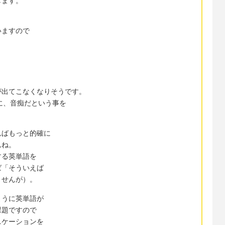
します。
いますので
が出てこなくなりそうです。
に、音痴だという事を
ればもっと的確に
んね。
する英単語を
ば「そういえば
ませんが）。
ように英単語が
課題ですので
ニケーションを