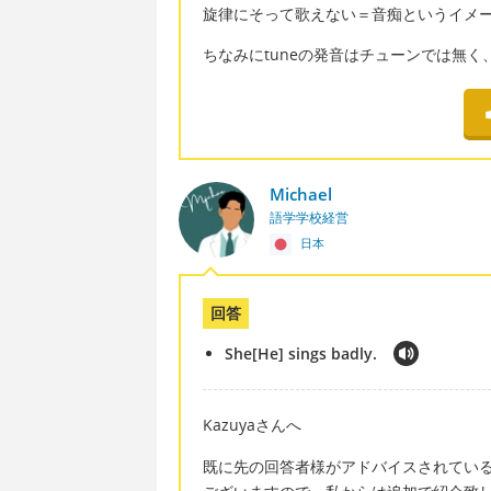
旋律にそって歌えない＝音痴というイメージで、He
ちなみにtuneの発音はチューンでは無
Michael
語学学校経営
日本
回答
She[He] sings badly.
Kazuyaさんへ
既に先の回答者様がアドバイスされてい