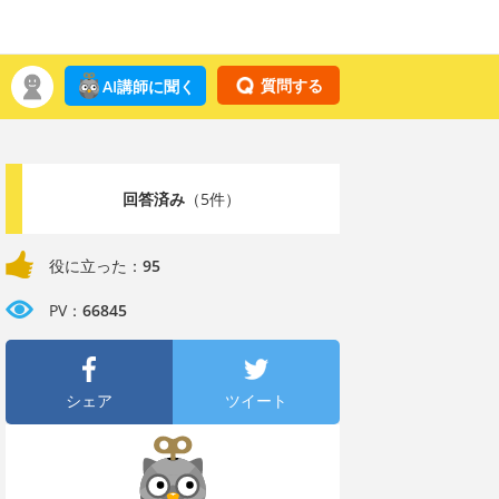
質問する
AI講師に聞く
回答済み
（5件）
役に立った：
95
PV：
66845
シェア
ツイート