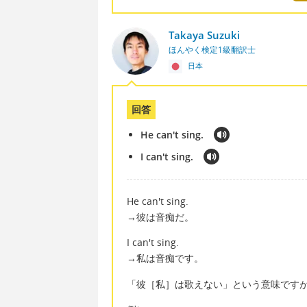
Takaya Suzuki
ほんやく検定1級翻訳士
日本
回答
He can't sing.
I can't sing.
He can't sing.
→彼は音痴だ。
I can't sing.
→私は音痴です。
「彼［私］は歌えない」という意味です