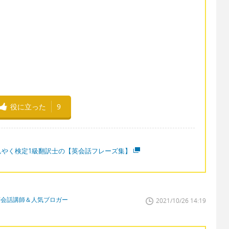
役に立った
9
んやく検定1級翻訳士の【英会話フレーズ集】
英会話講師＆人気ブロガー
2021/10/26 14:19