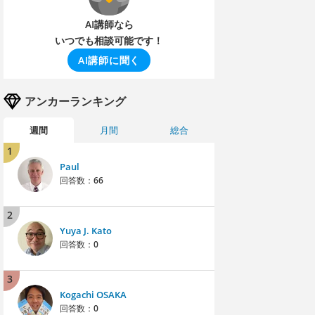
AI講師なら
いつでも相談可能です！
AI講師に聞く
アンカーランキング
週間
月間
総合
1
Paul
回答数：
66
2
Yuya J. Kato
回答数：
0
3
Kogachi OSAKA
回答数：
0