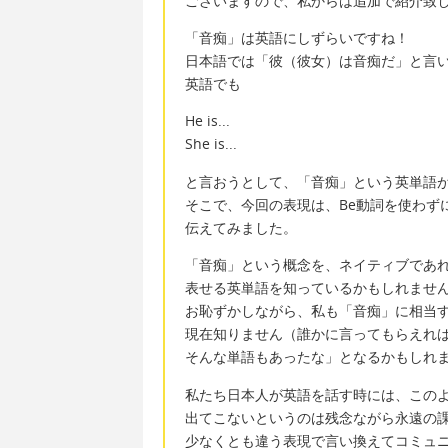
ございますので、私からは追加で紹介致
「音痴」は英語にしずらいですね！
日本語では「彼（彼女）は音痴だ」と言
英語でも
He is...
She is...
と言おうとして、「音痴」という英単語
そこで、今回の表現は、Be動詞を使わず
伝えてみました。
「音痴」という概念を、ネイティブであ
表せる英単語を知っているかもしれませ
お恥ずかしながら、私も「音痴」に相当
現在知りません（誰かに言ってもらえれ
そんな単語もあったな」となるかもしれ
私たち日本人が英語を話す時には、この
出てこないというのは残念ながら永遠の
少なくとも違う表現で言い換えてコミュ