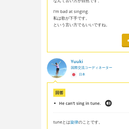
なんて言い方が自然です、
I'm bad at singing.
私は歌が下手です。
という言い方でもいいですね。
Yuuki
国際交流コーディネーター
日本
回答
He can't sing in tune.
tuneとは
旋律
のことです。