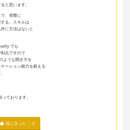
なると思います。
」で、実際に
現する」スキルは
以外に方法はないと
dly.でも
が利点ですので
このような聞き方を
ニケーション能力を鍛える
す。
り願っております。
役に立った
9