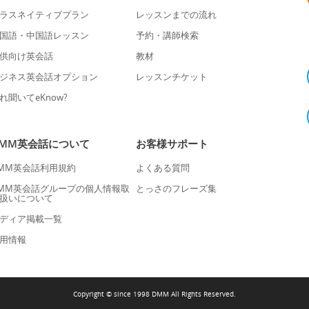
ラスネイティブプラン
レッスンまでの流れ
国語・中国語レッスン
予約・講師検索
供向け英会話
教材
ジネス英会話オプション
レッスンチケット
れ聞いてeKnow?
DMM英会話について
お客様サポート
MM英会話利用規約
よくある質問
MM英会話グループの個人情報取
とっさのフレーズ集
扱いについて
ディア掲載一覧
用情報
Copyright © since 1998 DMM All Rights Reserved.