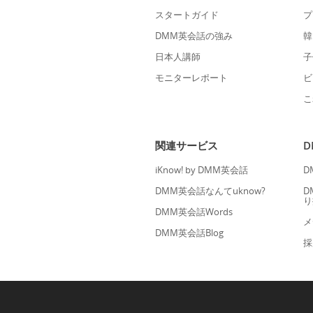
スタートガイド
プ
DMM英会話の強み
韓
日本人講師
子
モニターレポート
ビ
こ
関連サービス
iKnow! by DMM英会話
D
DMM英会話なんてuknow?
D
り
DMM英会話Words
メ
DMM英会話Blog
採