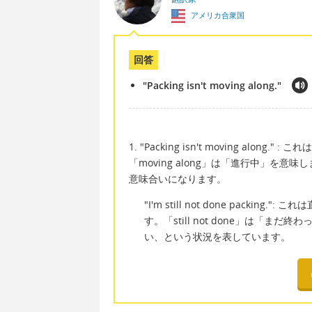
アメリカ合衆国
回答
"Packing isn't moving along."
1. "Packing isn't moving al
「moving along」は「進行中」を
意味合いになります。
"I'm still not done pack
す。「still not done」は「
い、という状況を表しています。