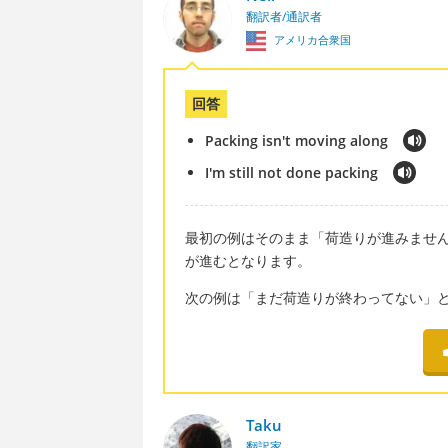
翻訳者/通訳者
アメリカ合衆国
回答
Packing isn't moving along
I'm still not done packing
最初の例はそのまま「荷造りが進みません」にな
が進むとなります。
次の例は「まだ荷造りが終わってない」
Taku
翻訳家