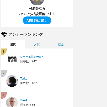
AI講師なら
いつでも相談可能です！
AI講師に聞く
アンカーランキング
週間
月間
総合
1
DMM Eikaiwa K
回答数：
242
2
Taku
回答数：
187
3
Paul
回答数：
66