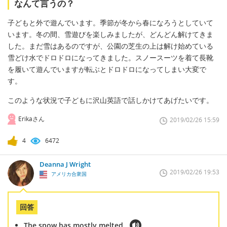
なんて言うの？
子どもと外で遊んでいます。季節が冬から春になろうとしていて
います。冬の間、雪遊びを楽しみましたが、どんどん解けてきま
した。まだ雪はあるのですが、公園の芝生の上は解け始めている
雪どけ水でドロドロになってきました。スノースーツを着て長靴
を履いて遊んでいますが転ぶとドロドロになってしまい大変で
す。
このような状況で子どもに沢山英語で話しかけてあげたいです。
Erikaさん
2019/02/26 15:59
4
6472
Deanna J Wright
2019/02/26 19:53
アメリカ合衆国
回答
The snow has mostly melted.