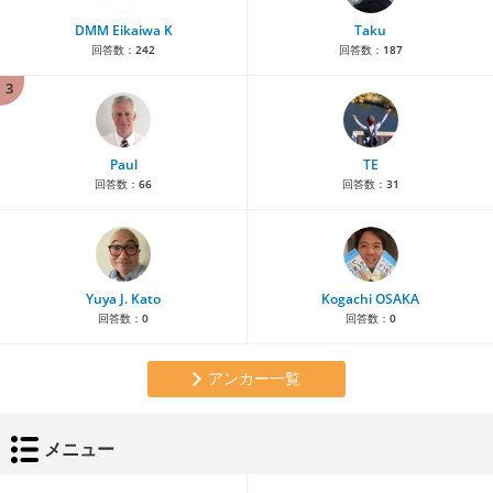
DMM Eikaiwa K
Taku
回答数：
242
回答数：
187
3
Paul
TE
回答数：
66
回答数：
31
Yuya J. Kato
Kogachi OSAKA
回答数：
0
回答数：
0
アンカー一覧
メニュー