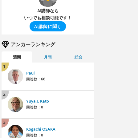
AI講師なら
いつでも相談可能です！
AI講師に聞く
アンカーランキング
週間
月間
総合
1
Paul
回答数：
66
2
Yuya J. Kato
回答数：
0
3
Kogachi OSAKA
回答数：
0