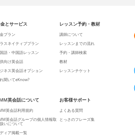
料金とサービス
レッスン予約・教材
金プラン
講師について
ラスネイティブプラン
レッスンまでの流れ
国語・中国語レッスン
予約・講師検索
供向け英会話
教材
ジネス英会話オプション
レッスンチケット
れ聞いてeKnow?
DMM英会話について
お客様サポート
MM英会話利用規約
よくある質問
MM英会話グループの個人情報取
とっさのフレーズ集
扱いについて
ディア掲載一覧