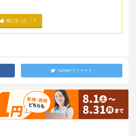
役に立った
1
Twitterで
ツイート