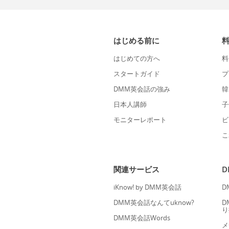
はじめる前に
はじめての方へ
料
スタートガイド
プ
DMM英会話の強み
韓
日本人講師
子
モニターレポート
ビ
こ
関連サービス
iKnow! by DMM英会話
D
DMM英会話なんてuknow?
D
り
DMM英会話Words
メ