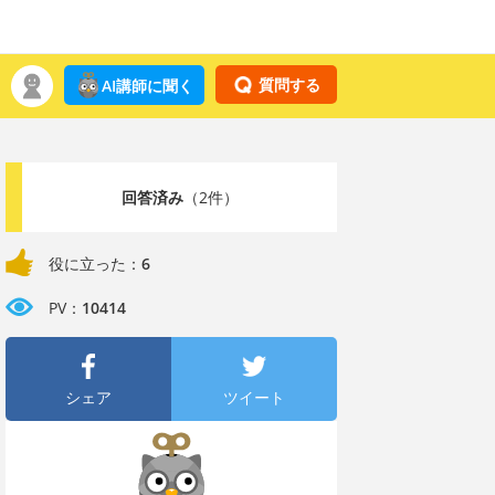
質問する
AI講師に聞く
回答済み
（2件）
役に立った：
6
PV：
10414
シェア
ツイート