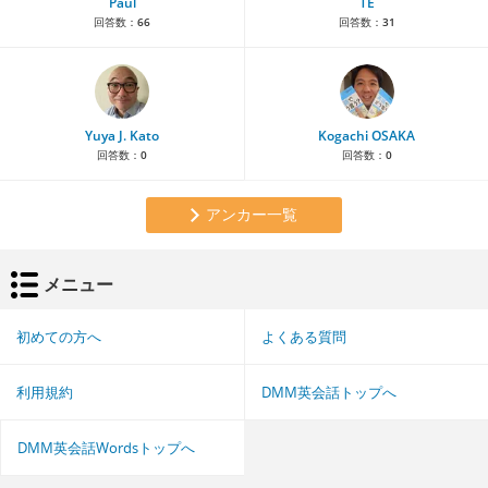
Paul
TE
回答数：
66
回答数：
31
Yuya J. Kato
Kogachi OSAKA
回答数：
0
回答数：
0
アンカー一覧
メニュー
初めての方へ
よくある質問
利用規約
DMM英会話トップへ
DMM英会話Wordsトップへ