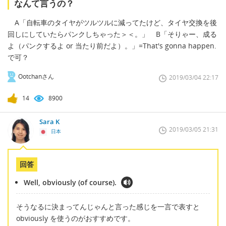
なんて言うの？
A「自転車のタイヤがツルツルに減ってたけど、タイヤ交換を後
回しにしていたらパンクしちゃった＞＜。」 B「そりゃー、成る
よ（パンクするよ or 当たり前だよ）。」=That's gonna happen.
で可？
Ootchanさん
2019/03/04 22:17
14
8900
Sara K
2019/03/05 21:31
日本
回答
Well, obviously (of course).
そうなるに決まってんじゃんと言った感じを一言で表すと
obviously を使うのがおすすめです。