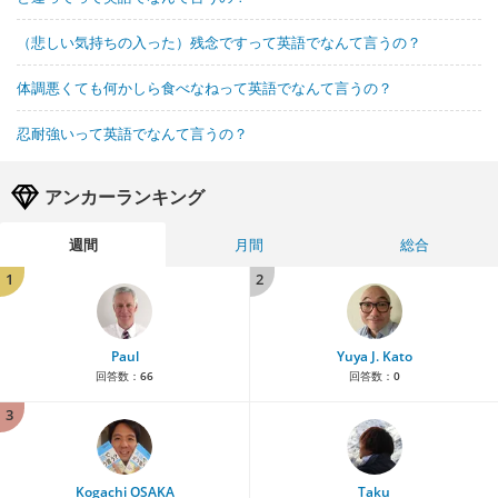
（悲しい気持ちの入った）残念ですって英語でなんて言うの？
体調悪くても何かしら食べなねって英語でなんて言うの？
忍耐強いって英語でなんて言うの？
アンカーランキング
週間
月間
総合
1
2
Paul
Yuya J. Kato
回答数：
66
回答数：
0
3
Kogachi OSAKA
Taku