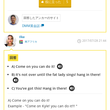
役に立った
5
回答したアンカーのサイト
DMM英会話
Ilke
2017/07/28 21:44
南アフリカ
回答
A) Come on you can do it!
B) It's not over until the fat lady sings! hang in there!
C) You've got this! Hang in there!
A) Come on you can do it!
Example - "Come on Kyle! you can do it!!! "