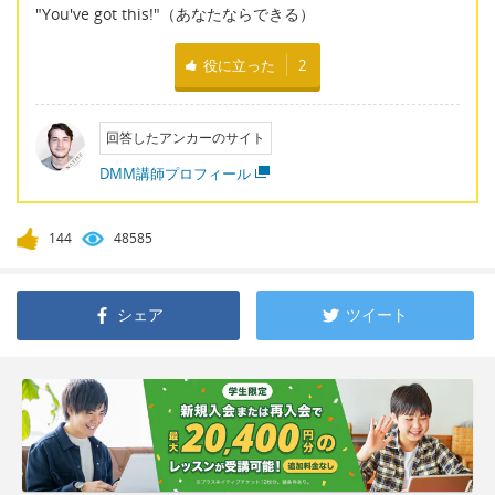
"You've got this!"（あなたならできる）
役に立った
2
回答したアンカーのサイト
DMM講師プロフィール
144
48585
シェア
ツイート