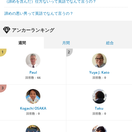
（諦めを含んだ）仕方ないって英語でなんて言うの？
諦めの悪い男って英語でなんて言うの？
アンカーランキング
週間
月間
総合
1
2
Paul
Yuya J. Kato
回答数：
66
回答数：
0
3
Kogachi OSAKA
Taku
回答数：
0
回答数：
0