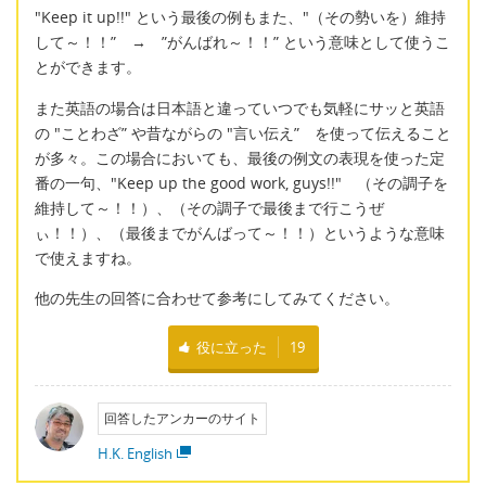
"Keep it up!!" という最後の例もまた、"（その勢いを）維持
して～！！” → ”がんばれ～！！” という意味として使うこ
とができます。
また英語の場合は日本語と違っていつでも気軽にサッと英語
の "ことわざ” や昔ながらの "言い伝え” を使って伝えること
が多々。この場合においても、最後の例文の表現を使った定
番の一句、"Keep up the good work, guys!!" （その調子を
維持して～！！）、（その調子で最後まで行こうぜ
ぃ！！）、（最後までがんばって～！！）というような意味
で使えますね。
他の先生の回答に合わせて参考にしてみてください。
役に立った
19
回答したアンカーのサイト
H.K. English