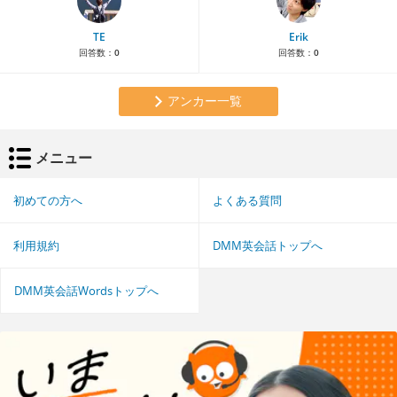
TE
Erik
回答数：
0
回答数：
0
アンカー一覧
メニュー
初めての方へ
よくある質問
利用規約
DMM英会話トップへ
DMM英会話Wordsトップへ