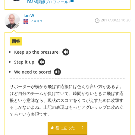
DMM講師プロフィール
Ian W
2017/08/22 16:20
イギリス
回答
Keep up the pressure!
Step it up!
We need to score!
サポーターが横から飛ばす応援には色んな言い方があるよ。
けど自分のチームが負けていて、時間がないときに飛ばす応
援という意味なら、現状のスコアをくつがえすために攻撃す
るしかないよね。上記の表現はもっとアグレッシブに攻め立
てろという表現です。
役に立った
2