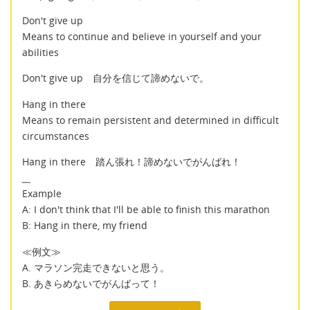
Don't give up
Means to continue and believe in yourself and your
abilities
Don't give up 自分を信じて諦めないで。
Hang in there
Means to remain persistent and determined in difficult
circumstances
Hang in there 踏ん張れ！諦めないでがんばれ！
__
Example
A: I don't think that I'll be able to finish this marathon
B: Hang in there, my friend
≪例文≫
A. マラソン完走できないと思う。
B. あきらめないでがんばって！