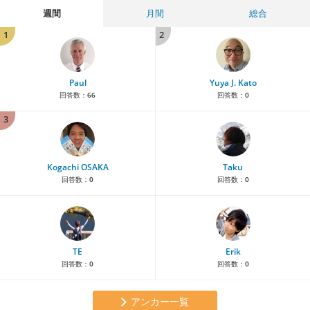
週間
月間
総合
1
2
Paul
Yuya J. Kato
回答数：
66
回答数：
0
3
Kogachi OSAKA
Taku
回答数：
0
回答数：
0
TE
Erik
回答数：
0
回答数：
0
アンカー一覧