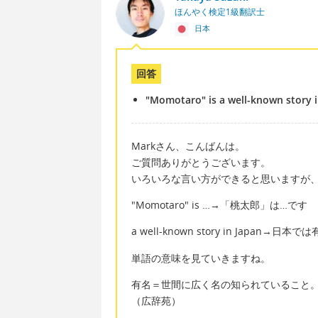
ほんやく検定1級翻訳士
日本
回答
"Momotaro" is a well-known story i
Markさん、こんばんは。
ご質問ありがとうございます。
いろいろな言い方ができると思いますが
"Momotaro" is …→「桃太郎」は…です
a well-known story in Japan
単語の意味を見ていきますね。
有名＝世間に広く名の知られていること
（広辞苑）