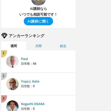
AI講師なら
いつでも相談可能です！
AI講師に聞く
アンカーランキング
週間
月間
総合
1
Paul
回答数：
66
2
Yuya J. Kato
回答数：
0
3
Kogachi OSAKA
回答数：
0