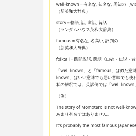
well-known＝有名な, 知名な, 周知の（wid
（新英和大辞典）
story＝物語, 話; 童話, 昔話
（ランダムハウス英和大辞典）
famous＝有名な, 名高い, 評判の
（新英和大辞典）
folktail＝民間説話, 民話《口碑・伝
「well-known」と「famous」は似
known」はいい意味でも悪い意味でも使
私の解釈では、英訳例では「well-kno
（例）
The story of Momotaro is not we
あまり有名ではありません。
It's probably the most famous