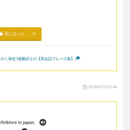
役に立った
13
んやく検定1級翻訳士の【英会話フレーズ集】
2016/07/15 21:46
folklore in Japan.