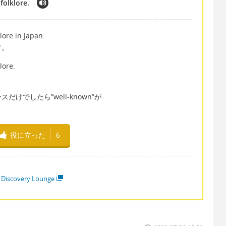
folklore.
lore in Japan.
す。
lore.
でしたら”well-known”が
役に立った
6
 Discovery Lounge