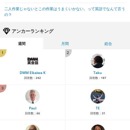
二人作業じゃないとこの作業はうまくいかない。って英語でなんて言う
の？
アンカーランキング
週間
月間
総合
1
2
DMM Eikaiwa K
Taku
回答数：
242
回答数：
187
3
Paul
TE
回答数：
66
回答数：
31