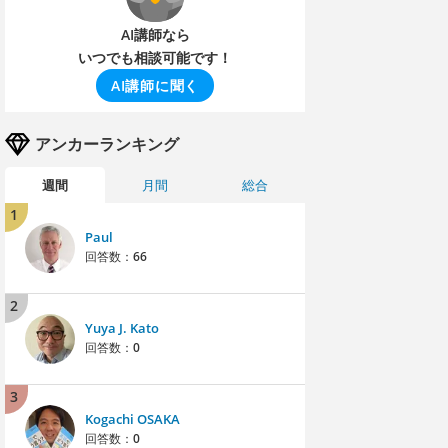
AI講師なら
いつでも相談可能です！
AI講師に聞く
アンカーランキング
週間
月間
総合
1
Paul
回答数：
66
2
Yuya J. Kato
回答数：
0
3
Kogachi OSAKA
回答数：
0