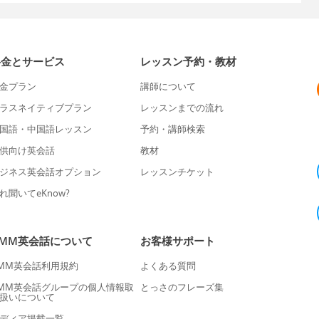
料金とサービス
レッスン予約・教材
金プラン
講師について
ラスネイティブプラン
レッスンまでの流れ
国語・中国語レッスン
予約・講師検索
供向け英会話
教材
ジネス英会話オプション
レッスンチケット
れ聞いてeKnow?
DMM英会話について
お客様サポート
MM英会話利用規約
よくある質問
MM英会話グループの個人情報取
とっさのフレーズ集
扱いについて
ディア掲載一覧