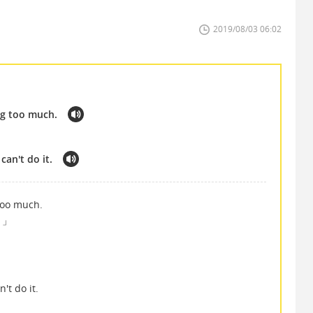
2019/08/03 06:02
ng too much.
can't do it.
 too much.
。」
n't do it.