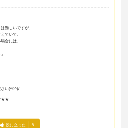
とは難しいですが、
超えていて、
い場合には、
る」
(^0^)/
す★★
役に立った
8