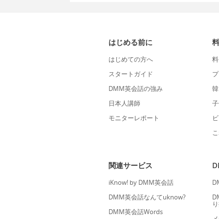
はじめる前に
はじめての方へ
料
スタートガイド
プ
DMM英会話の強み
韓
日本人講師
子
モニターレポート
ビ
こ
関連サービス
iKnow! by DMM英会話
D
DMM英会話なんてuknow?
D
り
DMM英会話Words
メ