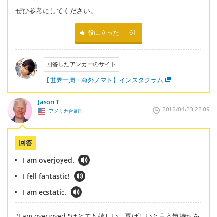
ぜひ参考にしてください。
役に立った
61
回答したアンカーのサイト
【世界一周・海外ノマド】インスタグラム
Jason T
2018/04/23 22:09
アメリカ合衆国
回答
I am overjoyed.
I fell fantastic!
I am ecstatic.
"I am overjoyed."はとても嬉しい、喜ばしいと言う気持ちを