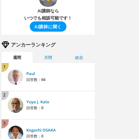
AI講師なら
いつでも相談可能です！
AI講師に聞く
アンカーランキング
週間
月間
総合
1
Paul
回答数：
66
2
Yuya J. Kato
回答数：
0
3
Kogachi OSAKA
回答数：
0