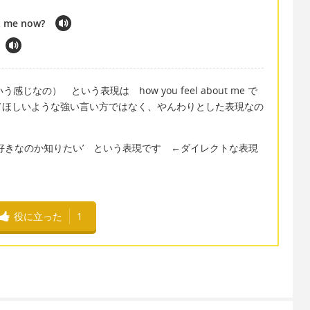
t me now?
なの） という表現は how you feel about me で
てほしいような強い言い方ではなく、やんわりとした表現なの
だ好きなのか知りたい’ という表現です ←ダイレクトな表現
役に立った
1