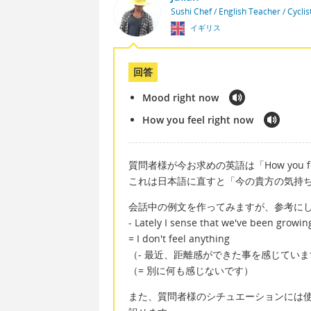
Sushi Chef / English Teacher / Cycli
イギリス
回答
Mood right now
How you feel right now
質問者様が今お求めの英語は「How you fee
これは日本語に直すと「今の貴方の気持
会話中の例文を作ってみますが、参考に
- Lately I sense that we've been growin
= I don't feel anything
（- 最近、距離感ができた事を感じてい
（= 別に何も感じないです）
また、質問者様のシチュエーションには使えな